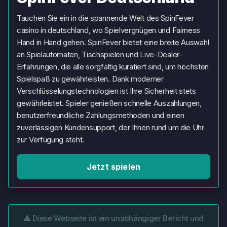
Tauchen Sie ein in die spannende Welt des SpinFever
casino in deutschland, wo Spielvergnügen und Fairness
Hand in Hand gehen. SpinFever bietet eine breite Auswahl
an Spielautomaten, Tischspielen und Live-Dealer-
Erfahrungen, die alle sorgfältig kuratiert sind, um höchsten
Spielspaß zu gewährleisten. Dank moderner
Verschlüsselungstechnologien ist Ihre Sicherheit stets
gewährleistet. Spieler genießen schnelle Auszahlungen,
benutzerfreundliche Zahlungsmethoden und einen
zuverlässigen Kundensupport, der Ihnen rund um die Uhr
zur Verfügung steht.
Jetzt spielen
⚠ Diese Webseite ist ein unabhängiger Bericht und