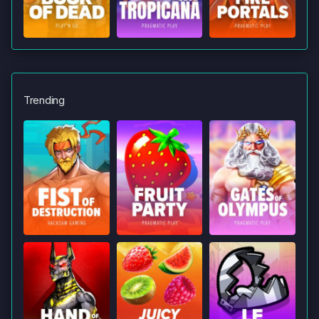
Trending