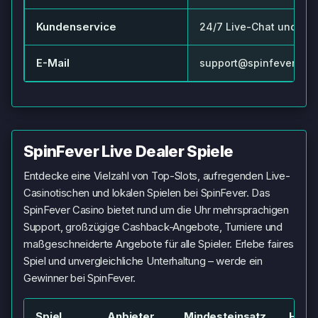
Kundenservice
24/7 Live-Chat und Tel
E-Mail
support@spinfever.com
SpinFever Live Dealer Spiele
Entdecke eine Vielzahl von Top-Slots, aufregenden Live-
Casinotischen und lokalen Spielen bei SpinFever. Das
SpinFever Casino bietet rund um die Uhr mehrsprachigen
Support, großzügige Cashback-Angebote, Turniere und
maßgeschneiderte Angebote für alle Spieler. Erlebe faires
Spiel und unvergleichliche Unterhaltung – werde ein
Gewinner bei SpinFever.
Spiel
Anbieter
Mindesteinsatz
Haup