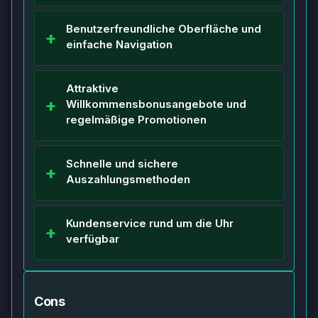
Benutzerfreundliche Oberfläche und
einfache Navigation
Attraktive
Willkommensbonusangebote und
regelmäßige Promotionen
Schnelle und sichere
Auszahlungsmethoden
Kundenservice rund um die Uhr
verfügbar
Cons