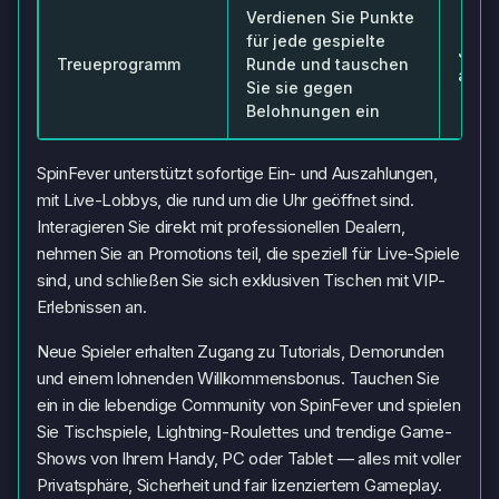
Verdienen Sie Punkte
für jede gespielte
Je n
Treueprogramm
Runde und tauschen
aktiv
Sie sie gegen
Belohnungen ein
SpinFever unterstützt sofortige Ein- und Auszahlungen,
mit Live-Lobbys, die rund um die Uhr geöffnet sind.
Interagieren Sie direkt mit professionellen Dealern,
nehmen Sie an Promotions teil, die speziell für Live-Spiele
sind, und schließen Sie sich exklusiven Tischen mit VIP-
Erlebnissen an.
Neue Spieler erhalten Zugang zu Tutorials, Demorunden
und einem lohnenden Willkommensbonus. Tauchen Sie
ein in die lebendige Community von SpinFever und spielen
Sie Tischspiele, Lightning-Roulettes und trendige Game-
Shows von Ihrem Handy, PC oder Tablet — alles mit voller
Privatsphäre, Sicherheit und fair lizenziertem Gameplay.