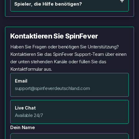
Spieler, die Hilfe benötigen?
Kontaktieren Sie SpinFever
Haben Sie Fragen oder benötigen Sie Unterstützung?
Kontaktieren Sie das SpinFever Support-Team über einen
der unten stehenden Kanäle oder füllen Sie das
Kontaktformular aus.
Email
support@spinfeverdeutschland.com
Live Chat
Available 24/7
Dein Name