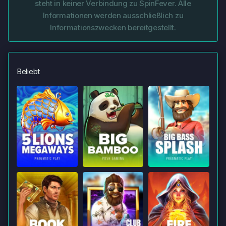
steht in keiner Verbindung zu SpinFever. Alle
Informationen werden ausschließlich zu
Informationszwecken bereitgestellt.
Beliebt