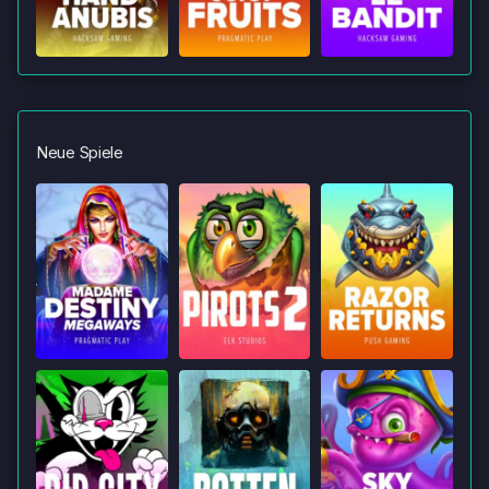
Neue Spiele