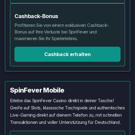
Cashback-Bonus
Profitieren Sie von einem exklusiven Cashback-
Bonus auf Ihre Verluste bei SpinFever und
maximieren Sie Ihr Spielerlebnis.
Cashback erhalten
SpinFever Mobile
Erlebe das SpinFever Casino direkt in deiner Tasche!
Greife auf Slots, klassische Tischspiele und authentisches
Live-Gaming direkt auf deinem Telefon zu, mit schnellen
Transaktionen und voller Unterstützung für Deutschland.