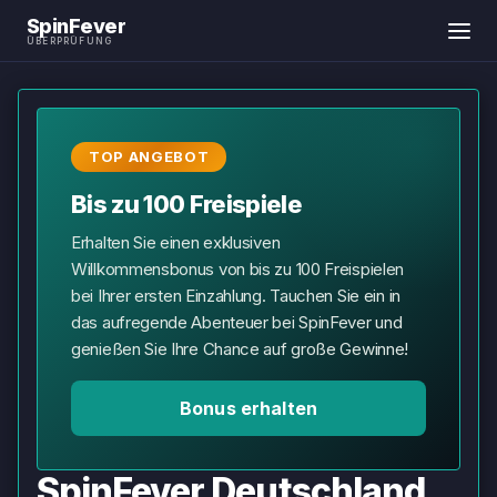
SpinFever
ÜBERPRÜFUNG
TOP ANGEBOT
Bis zu 100 Freispiele
Erhalten Sie einen exklusiven
Willkommensbonus von bis zu 100 Freispielen
bei Ihrer ersten Einzahlung. Tauchen Sie ein in
das aufregende Abenteuer bei SpinFever und
genießen Sie Ihre Chance auf große Gewinne!
Bonus erhalten
SpinFever Deutschland